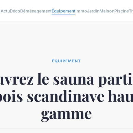
l
Actu
Déco
Déménagement
Équipement
Immo
Jardin
Maison
Piscine
T
ÉQUIPEMENT
vrez le sauna parti
bois scandinave hau
gamme