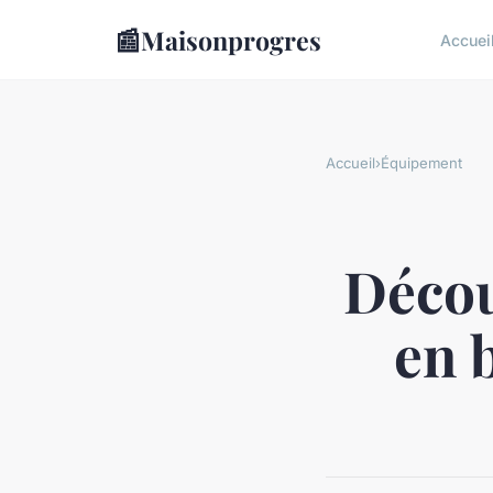
📰
Maisonprogres
Accuei
Accueil
›
Équipement
Décou
en 