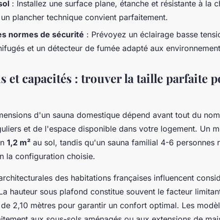
sol
: Installez une surface plane, étanche et résistante à la 
 un plancher technique convient parfaitement.
es normes de sécurité
: Prévoyez un éclairage basse tensi
nifugés et un détecteur de fumée adapté aux environnemen
et capacités : trouver la taille parfaite 
imensions d'un sauna domestique dépend avant tout du no
éguliers et de l'espace disponible dans votre logement. Un 
on
1,2 m²
au sol, tandis qu'un sauna familial 4-6 personnes r
n la configuration choisie.
architecturales des habitations françaises influencent cons
 La hauteur sous plafond constitue souvent le facteur limitan
de 2,10 mètres pour garantir un confort optimal. Les mod
aitement aux sous-sols aménagés ou aux extensions de mai