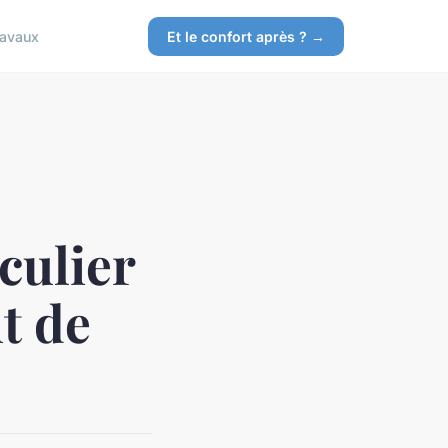
ravaux
Et le confort après ? →
culier
t de