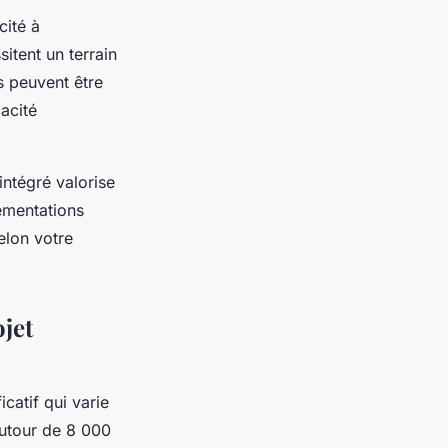
cité à
itent un terrain
s peuvent être
cacité
intégré valorise
lementations
elon votre
ojet
catif qui varie
utour de 8 000