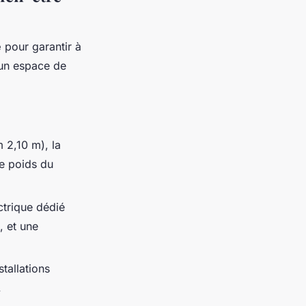
e
pour garantir à
 un espace de
 2,10 m), la
le poids du
ctrique dédié
, et une
tallations
.