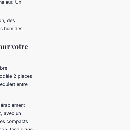
chaleur. Un
on, des
ts humides.
pour votre
mbre
modèle 2 places
equiert entre
idérablement
t, avec un
èles compacts
son, tandis que