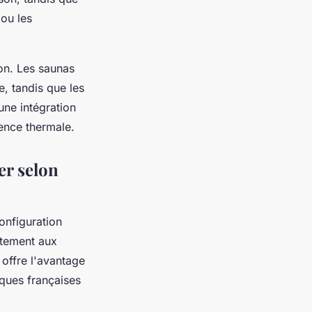
 ou les
on. Les saunas
, tandis que les
 une intégration
ience thermale.
er selon
onfiguration
itement aux
offre l'avantage
iques françaises