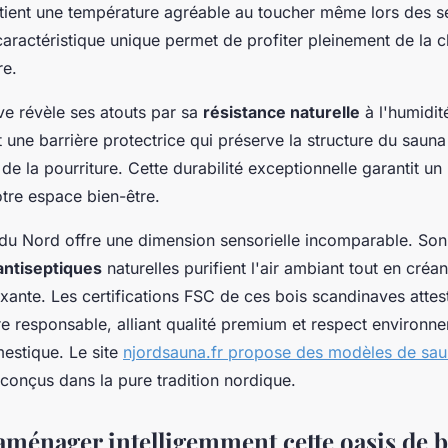
tient une température agréable au toucher même lors des se
caractéristique unique permet de profiter pleinement de la 
re.
ve révèle ses atouts par sa
résistance naturelle
à l'humidit
t une barrière protectrice qui préserve la structure du saun
de la pourriture. Cette durabilité exceptionnelle garantit un
tre espace bien-être.
du Nord offre une dimension sensorielle incomparable. Son 
antiseptiques
naturelles purifient l'air ambiant tout en créa
xante. Les certifications FSC de ces bois scandinaves attes
re responsable, alliant qualité premium et respect environn
estique. Le site
njordsauna.fr propose des modèles de saun
conçus dans la pure tradition nordique.
énager intelligemment cette oasis de b