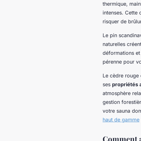
thermique, main
intenses. Cette 
risquer de brûlu
Le pin scandina
naturelles créen
déformations et 
pérenne pour vo
Le cèdre rouge 
ses
propriétés 
atmosphère rela
gestion forestiè
votre sauna dom
haut de gamme
Comment am