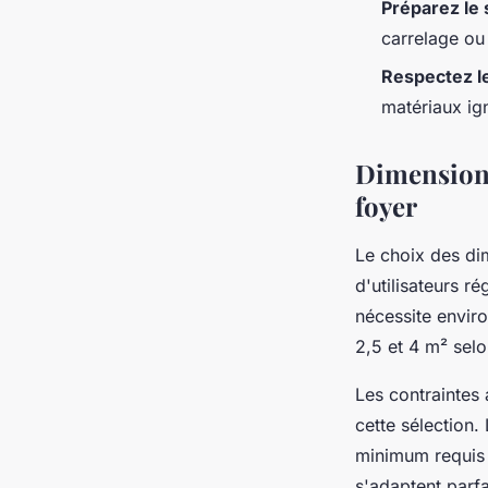
Préparez le 
carrelage ou
Respectez l
matériaux ig
Dimensions 
foyer
Le choix des d
d'utilisateurs r
nécessite envir
2,5 et 4 m² selo
Les contraintes 
cette sélection.
minimum requis 
s'adaptent parf