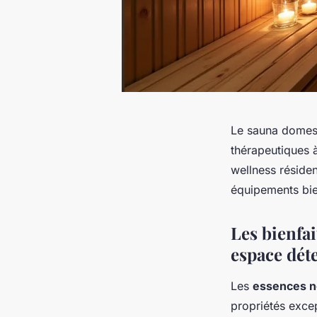
Le sauna domest
thérapeutiques 
wellness réside
équipements bie
Les bienfa
espace dét
Les
essences n
propriétés excep