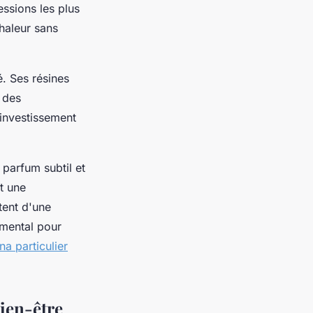
ssions les plus
chaleur sans
é. Ses résines
a des
 investissement
parfum subtil et
nt une
tent d'une
emental pour
a particulier
ien-être