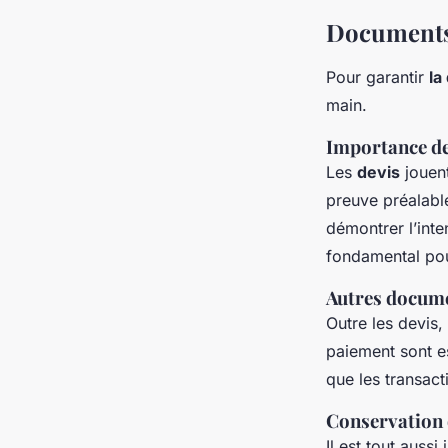
Documents 
Pour garantir
la
main.
Importance de
Les
devis
jouent
preuve préalabl
démontrer l’inte
fondamental po
Autres documen
Outre les devis,
paiement sont es
que les transact
Conservation
Il est tout aus