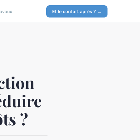
ravaux
Et le confort après ? →
ction
éduire
ts ?