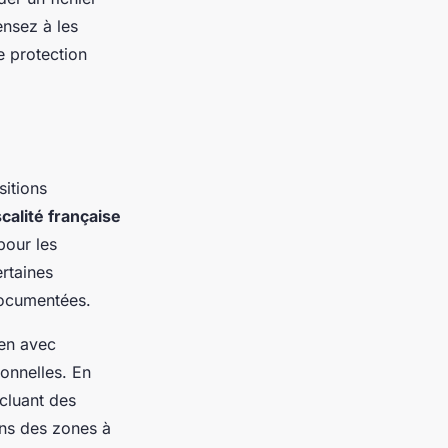
ensez à les
e protection
sitions
scalité française
pour les
ertaines
documentées.
ien avec
onnelles. En
ncluant des
dans des zones à