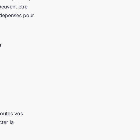
peuvent être
s dépenses pour
e
 toutes vos
ter la