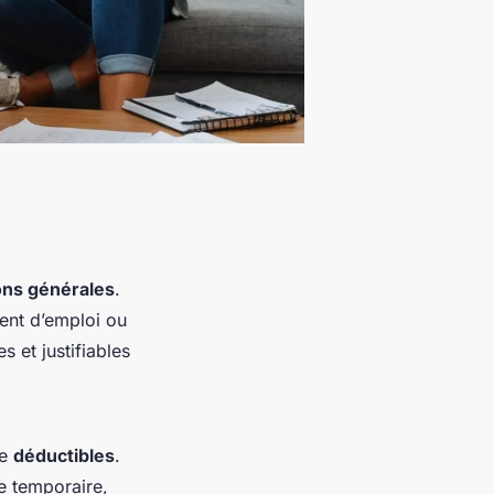
ons générales
.
ment d’emploi ou
 et justifiables
me
déductibles
.
e temporaire,