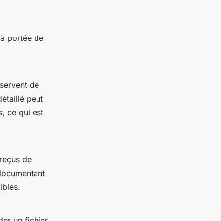
 à portée de
 servent de
étaillé peut
, ce qui est
 reçus de
 documentant
ibles.
er un fichier