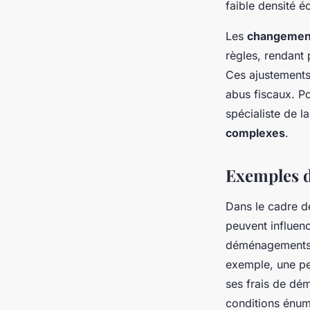
faible densité é
Les
changements
règles, rendant 
Ces ajustements 
abus fiscaux. Po
spécialiste de l
complexes
.
Exemples d
Dans le cadre de
peuvent influen
déménagements
exemple, une pe
ses frais de dé
conditions énumé