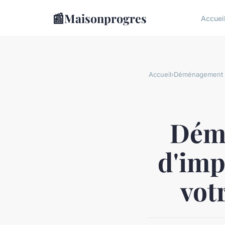
📰
Maisonprogres
Accuei
Accueil
›
Déménagement
Démé
d'imp
vot