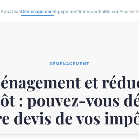
l
Actu
Déco
Déménagement
Équipement
Immo
Jardin
Maison
Piscine
T
DÉMÉNAGEMENT
nagement et rédu
ôt : pouvez-vous d
re devis de vos impô