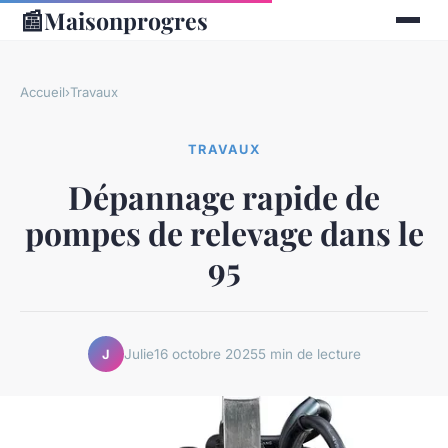
📰
Maisonprogres
Accueil
›
Travaux
TRAVAUX
Dépannage rapide de
pompes de relevage dans le
95
Julie
16 octobre 2025
5 min de lecture
J