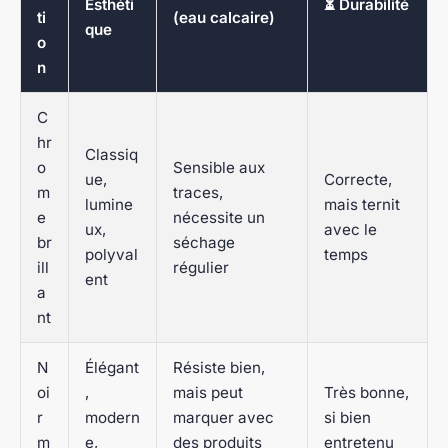
Esthéti
⏳ Durabilité
ti
(eau calcaire)
que
o
n
C
hr
Classiq
o
Sensible aux
ue,
Correcte,
m
traces,
lumine
mais ternit
e
nécessite un
ux,
avec le
br
séchage
polyval
temps
ill
régulier
ent
a
nt
N
Élégant
Résiste bien,
oi
,
mais peut
Très bonne,
r
modern
marquer avec
si bien
m
e,
des produits
entretenu