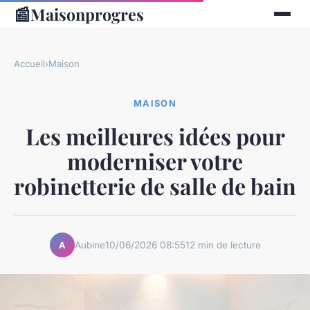
📰
Maisonprogres
Accueil
›
Maison
MAISON
Les meilleures idées pour
moderniser votre
robinetterie de salle de bain
Aubine
10/06/2026 08:55
12 min de lecture
A