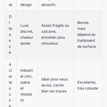
at
design
abrasifs
O
r
Bonne,
Luxe
Assez fragile au
br
mais
discret,
calcaire,
o
dépend du
chaleur
entretien plus
s
traitement
dorée
minutieux
s
de surface
é
A
ci
Industri
er
el chic,
Idéal pour eaux
br
sobre
Excellente,
dures, cache
o
et
très robuste
bien les traces
s
résista
s
nt
é